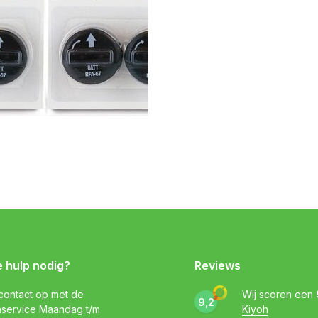
e hulp nodig?
Reviews
ontact op met de
Wij scoren een
9,2
nservice Maandag t/m
Kiyoh