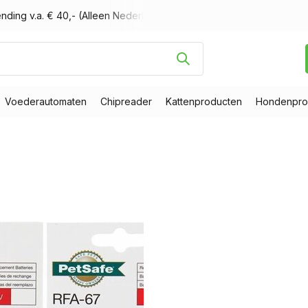
nding v.a. € 40,- (Alleen Nederland)
Voor 16.00 uur besteld, m
Voederautomaten
Chipreader
Kattenproducten
Hondenpro