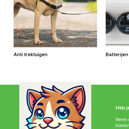
Anti trektuigen
Batterijen
Heb j
Neem c
klante