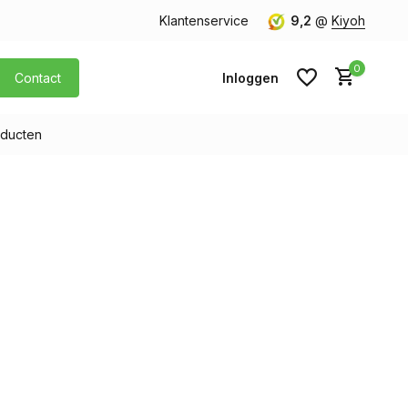
orgen in huis
Gratis verzending v.a. € 40,- (Alleen Nederland)
Klantenservice
9,2
@
Kiyoh
0
Contact
Inloggen
ducten
Account aanmaken
Account aanmaken