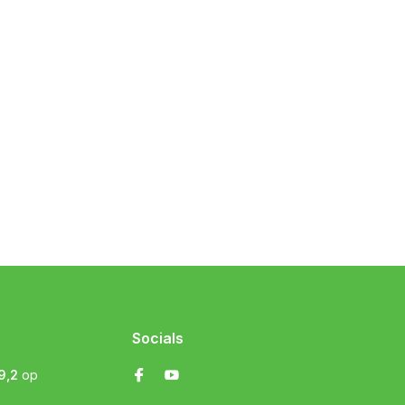
Socials
9,2
op