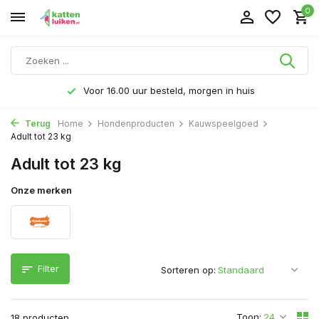
0
or 16.00 uur besteld, morgen in huis
Gratis ve
Terug
Home
Hondenproducten
Kauwspeelgoed
Adult tot 23 kg
Adult tot 23 kg
Onze merken
Filter
Sorteren op:
Toon:
18 producten