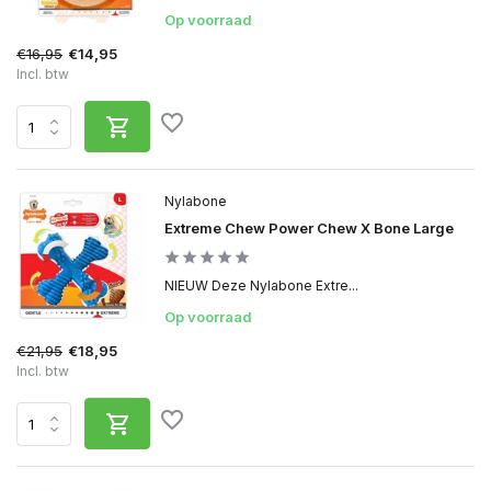
Op voorraad
€16,95
€14,95
Incl. btw
Nylabone
Extreme Chew Power Chew X Bone Large
NIEUW Deze Nylabone Extre...
Op voorraad
€21,95
€18,95
Incl. btw