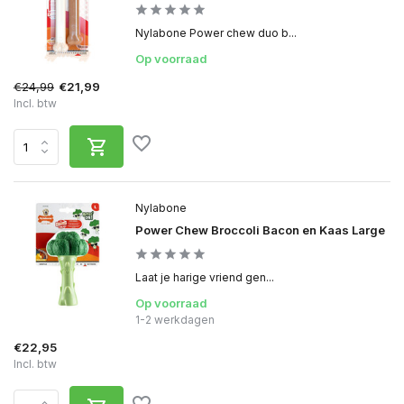
Nylabone Power chew duo b...
Op voorraad
€24,99
€21,99
Incl. btw
Nylabone
Power Chew Broccoli Bacon en Kaas Large
Laat je harige vriend gen...
Op voorraad
1-2 werkdagen
€22,95
Incl. btw