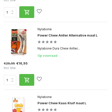
Incl. btw
Nylabone
Power Chew Antler Alternative maat L
Nylabone Dura Chew Antler...
Op voorraad
€25,95
€16,95
Incl. btw
Nylabone
Power Chew Kaas Kluif maat L