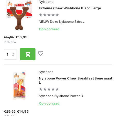
Nylabone
Extreme Chew Wishbone Bison Large
NIEUW Deze Nylabone Extre...
Op voorraad
€17,95
€16,95
Incl. btw
Nylabone
Nylabone Power Chew Breakfast Bone maat
L
Nylabone Nylabone Power C...
Op voorraad
€25,95
€14,95