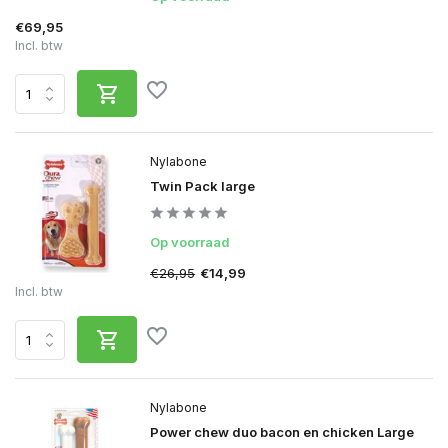
€69,95
Incl. btw
Nylabone
Twin Pack large
Op voorraad
€26,95
€14,99
Incl. btw
Nylabone
Power chew duo bacon en chicken Large