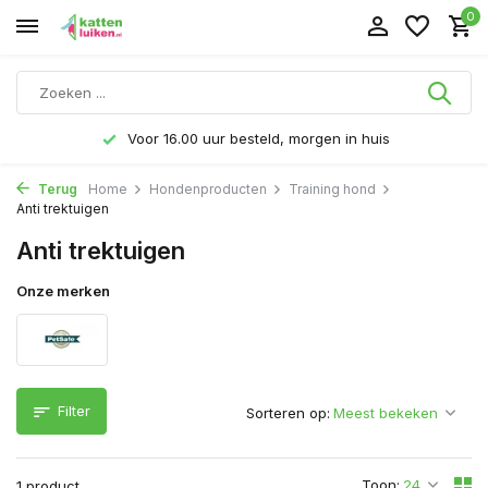
0
Voor 16.00 uur besteld, morgen in huis
Terug
Home
Hondenproducten
Training hond
Anti trektuigen
Anti trektuigen
Onze merken
Filter
Sorteren op:
Toon:
1 product