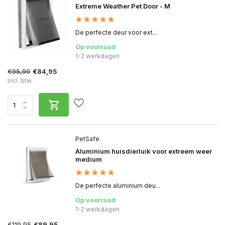
Extreme Weather Pet Door - M
De perfecte deur voor ext...
Op voorraad
1-2 werkdagen
€95,99
€84,95
Incl. btw
PetSafe
Aluminium huisdierluik voor extreem weer
medium
De perfecte aluminium deu...
Op voorraad
1-2 werkdagen
€119,95
€89,95