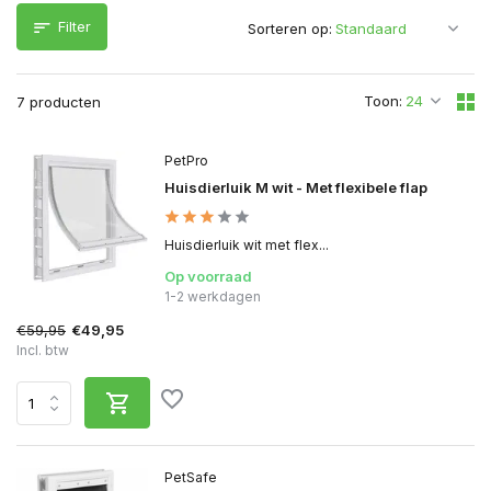
Filter
Sorteren op:
Toon:
7 producten
PetPro
Huisdierluik M wit - Met flexibele flap
Huisdierluik wit met flex...
Op voorraad
1-2 werkdagen
€59,95
€49,95
Incl. btw
PetSafe