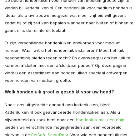
De beste hondenluiken voor honden van medium grootte zijn te
vinden bij Kattenluiken.nl. Een hondenluik voor medium honden is
ideaal als u uw trouwe metgezel wat meer vrijheid wilt geven,
zodat hij of zij zelf kan bepalen wanneer naar buiten of binnen te
gaan, mits de ruimte dit toelaat.
Er zijn verschillende hondenluiken ontworpen voor medium
honden. Waar wilt u het hondenluik installeren? Moet het luik
bescherming bieden tegen tocht? En overweegt u om het luik te
kunnen afsluiten met een afsluitbaar paneel? Op deze pagina
vindt u een assortiment aan hondenluiken speciaal ontworpen
voor honden van medium grootte.
Welk hondenluik groot is geschikt voor uw hond?
Naast ons uitgebreide aanbod aan kattenluiken, biedt
Kattenluiken.nl ook geavanceerde hondenluiken aan. Als u
bijvoorbeeld op zoek bent naar een
hondenluik met een chip
,
bieden wij verschillende mogelijkheden aan, een voorbeeld
hiervan is de
PetSafe SmartDoor
. Voor wie een hondenluik met