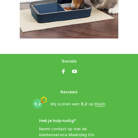
Socials
Reviews
9,2
Wij scoren een
9,2
op
Kiyoh
Heb je hulp nodig?
Neem contact op met de
klantenservice Maandag t/m