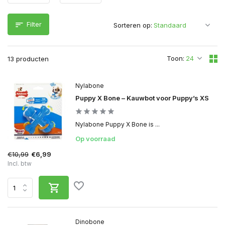
Filter
Sorteren op:
Toon:
13 producten
Nylabone
Puppy X Bone – Kauwbot voor Puppy’s XS
Nylabone Puppy X Bone is ...
Op voorraad
€10,99
€6,99
Incl. btw
Dinobone