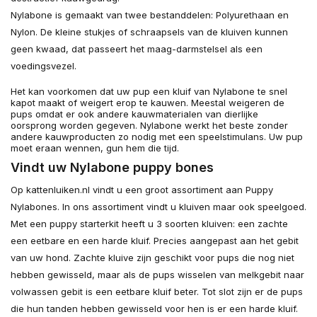
Nylabone is gemaakt van twee bestanddelen: Polyurethaan en
Nylon. De kleine stukjes of schraapsels van de kluiven kunnen
geen kwaad, dat passeert het maag-darmstelsel als een
voedingsvezel.
Het kan voorkomen dat uw pup een kluif van Nylabone te snel
kapot maakt of weigert erop te kauwen. Meestal weigeren de
pups omdat er ook andere kauwmaterialen van dierlijke
oorsprong worden gegeven. Nylabone werkt het beste zonder
andere kauwproducten zo nodig met een speelstimulans. Uw pup
moet eraan wennen, gun hem die tijd.
Vindt uw Nylabone puppy bones
Op kattenluiken.nl vindt u een groot assortiment aan Puppy
Nylabones. In ons assortiment vindt u kluiven maar ook speelgoed.
Met een puppy starterkit heeft u 3 soorten kluiven: een zachte
een eetbare en een harde kluif. Precies aangepast aan het gebit
van uw hond. Zachte kluive zijn geschikt voor pups die nog niet
hebben gewisseld, maar als de pups wisselen van melkgebit naar
volwassen gebit is een eetbare kluif beter. Tot slot zijn er de pups
die hun tanden hebben gewisseld voor hen is er een harde kluif.