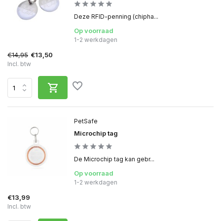
Deze RFID-penning (chipha...
Op voorraad
1-2 werkdagen
€14,95
€13,50
Incl. btw
PetSafe
Microchip tag
De Microchip tag kan gebr...
Op voorraad
1-2 werkdagen
€13,99
Incl. btw