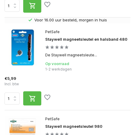
Voor 16.00 uur besteld, morgen in huis
Gratis
PetSafe
Staywell magneetsleutel en halsband 480
De Staywell magneetsleute...
Op voorraad
1-2 werkdagen
€5,99
Incl. btw
PetSafe
Staywell magneetsleutel 980