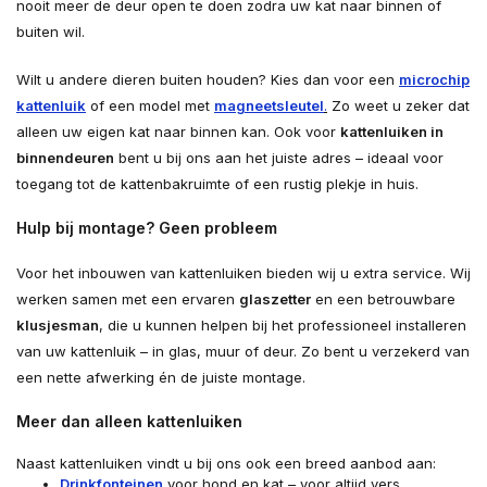
nooit meer de deur open te doen zodra uw kat naar binnen of
buiten wil.
Wilt u andere dieren buiten houden? Kies dan voor een
microchip
kattenluik
of een model met
magneetsleutel
.
Zo weet u zeker dat
alleen uw eigen kat naar binnen kan. Ook voor
kattenluiken in
binnendeuren
bent u bij ons aan het juiste adres – ideaal voor
toegang tot de kattenbakruimte of een rustig plekje in huis.
Hulp bij montage? Geen probleem
Voor het inbouwen van kattenluiken bieden wij u extra service. Wij
werken samen met een ervaren
glaszetter
en een betrouwbare
klusjesman
, die u kunnen helpen bij het professioneel installeren
van uw kattenluik – in glas, muur of deur. Zo bent u verzekerd van
een nette afwerking én de juiste montage.
Meer dan alleen kattenluiken
Naast kattenluiken vindt u bij ons ook een breed aanbod aan:
Drinkfonteinen
voor hond en kat – voor altijd vers,