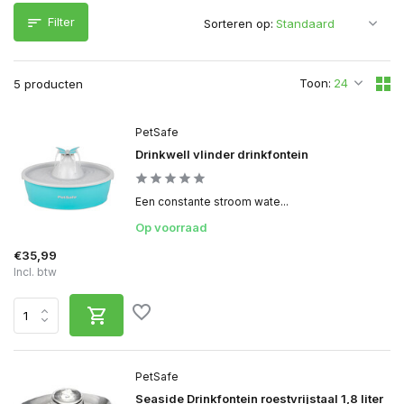
Filter
Sorteren op:
Toon:
5 producten
PetSafe
Drinkwell vlinder drinkfontein
Een constante stroom wate...
Op voorraad
€35,99
Incl. btw
PetSafe
Seaside Drinkfontein roestvrijstaal 1,8 liter