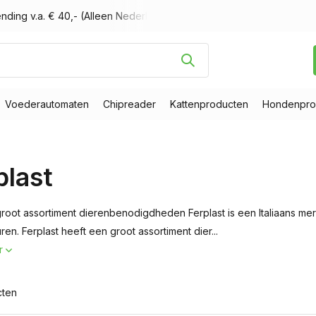
nding v.a. € 40,- (Alleen Nederland)
Voor 16.00 uur besteld, m
Voederautomaten
Chipreader
Kattenproducten
Hondenpro
plast
 groot assortiment dierenbenodigdheden Ferplast is een Italiaans me
uren. Ferplast heeft een groot assortiment dier...
r
cten