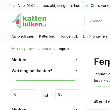
land)
Voor 16.00 uur besteld, morgen in huis
Gratis verze
Aanbiedingen
Kattenluik
Hondenluik
Drinkfonteinen
Terug
Home
Merken
Ferplast
Fer
Merken
Wat mag het kosten?
Ferplast:
frisse kle
Lees mee
Tot
45 produ
Merken