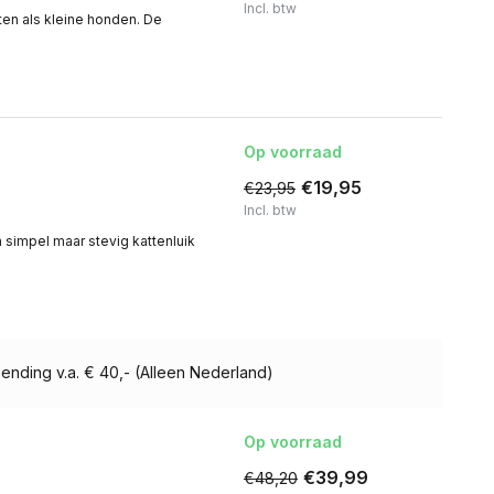
Incl. btw
tten als kleine honden. De
Op voorraad
€19,95
€23,95
Incl. btw
n simpel maar stevig kattenluik
ending v.a. € 40,- (Alleen Nederland)
Op voorraad
€39,99
€48,20