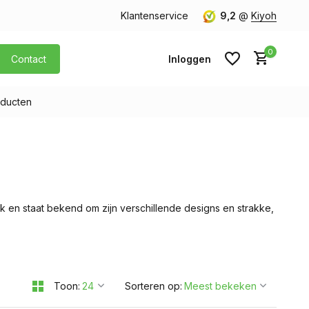
orgen in huis
Gratis verzending v.a. € 40,- (Alleen Nederland)
Klantenservice
9,2
@
Kiyoh
0
Contact
Inloggen
ducten
Account aanmaken
Account aanmaken
rk en staat bekend om zijn verschillende designs en strakke,
Toon:
Sorteren op: