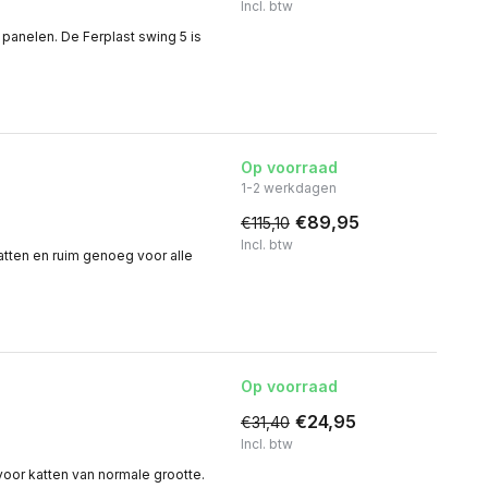
Incl. btw
 panelen. De Ferplast swing 5 is
Op voorraad
1-2 werkdagen
€89,95
€115,10
Incl. btw
atten en ruim genoeg voor alle
Op voorraad
€24,95
€31,40
Incl. btw
voor katten van normale grootte.