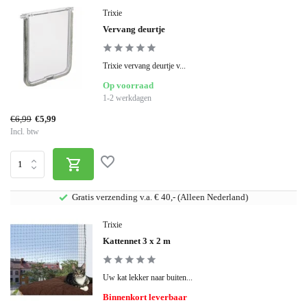
Trixie
Vervang deurtje
Trixie vervang deurtje v...
Op voorraad
1-2 werkdagen
€6,99
€5,99
Incl. btw
Gratis verzending v.a. € 40,- (Alleen Nederland)
Trixie
Kattennet 3 x 2 m
Uw kat lekker naar buiten...
Binnenkort leverbaar