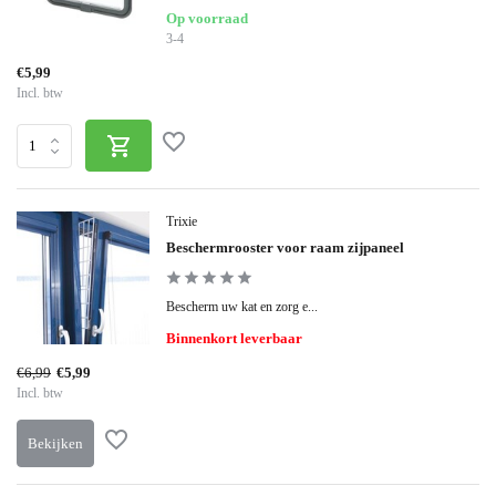
Op voorraad
3-4
€5,99
Incl. btw
Trixie
Beschermrooster voor raam zijpaneel
Bescherm uw kat en zorg e...
Binnenkort leverbaar
€6,99
€5,99
Incl. btw
Bekijken