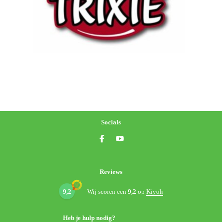
Socials
Reviews
9,2
Wij scoren een
9,2
op
Kiyoh
Heb je hulp nodig?