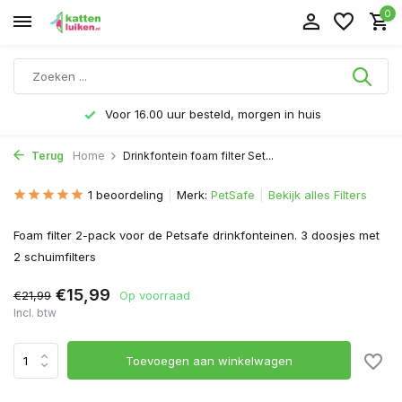
0
Voor 16.00 uur besteld, morgen in huis
Terug
Home
Drinkfontein foam filter Set...
1 beoordeling
Merk:
PetSafe
Bekijk alles Filters
Foam filter 2-pack voor de Petsafe drinkfonteinen. 3 doosjes met
2 schuimfilters
€15,99
€21,99
Op voorraad
Incl. btw
Toevoegen aan winkelwagen