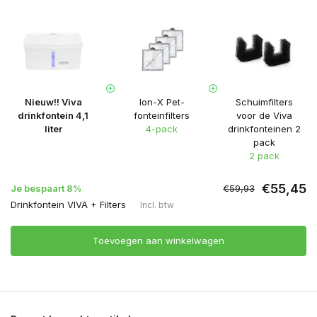
Nieuw!! Viva
Ion-X Pet-
Schuimfilters
drinkfontein 4,1
fonteinfilters
voor de Viva
liter
4-pack
drinkfonteinen 2
pack
2 pack
€55,45
Je bespaart 8%
€59,93
Drinkfontein VIVA + Filters
Incl. btw
Toevoegen aan winkelwagen