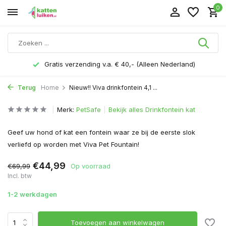
0
Gratis verzending v.a. € 40,- (Alleen Nederland)
Terug
Home
Nieuw!! Viva drinkfontein 4,1 ...
Merk:
PetSafe
Bekijk alles Drinkfontein kat
Geef uw hond of kat een fontein waar ze bij de eerste slok
verliefd op worden met Viva Pet Fountain!
€44,99
€69,99
Op voorraad
Incl. btw
1-2 werkdagen
Toevoegen aan winkelwagen