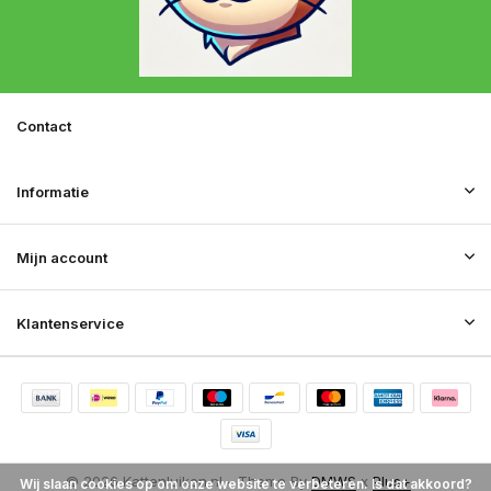
Contact
Informatie
Mijn account
Klantenservice
© 2026 Kattenluiken.nl - Theme By
DMWS
x
Plus+
Wij slaan cookies op om onze website te verbeteren. Is dat akkoord?