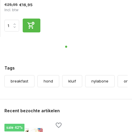
€25,95
€16,95
Incl. btw
Tags
breakfast
hond
kluif
nylabone
ontb
Recent bezochte artikelen
sale 42%