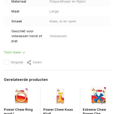
Materiaal
Polyurethaan en Nylon
Maat
Large
Smaak
Kaas, ei en spek
Geschikt voor
volwassen hond of
Volwassen
pup
Toon meer
Vergelijk
Delen
Gerelateerde producten
Power Chew Ring
Power Chew Kaas
Extreme Chew
maat L
Kluif ...
Power Che...