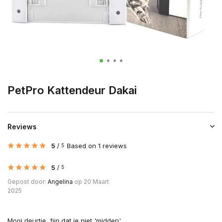
PetPro Kattendeur Dakai
Reviews
5
/
Based on 1 reviews
5
5
/
5
Gepost door:
Angelina
op 20 Maart
2025
Mooi deurtje, fijn dat ie niet 'midden'