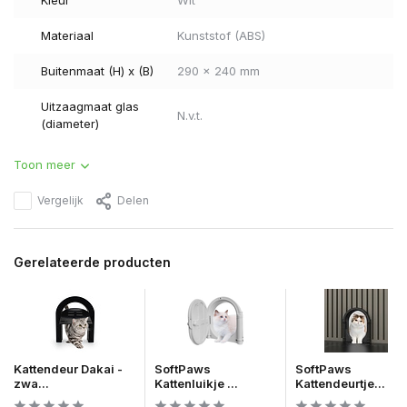
Kleur
Wit
Materiaal
Kunststof (ABS)
Buitenmaat (H) x (B)
290 x 240 mm
Uitzaagmaat glas
N.v.t.
(diameter)
Toon meer
Vergelijk
Delen
Gerelateerde producten
Kattendeur Dakai -
SoftPaws
SoftPaws
zwa...
Kattenluikje ...
Kattendeurtje...