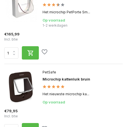
Het microchip PetPorte Sm...
Op voorraad
1-2 werkdagen
€165,99
Incl. btw
PetSafe
Microchip kattenluik bruin
Het nieuwste microchip ka...
Op voorraad
€79,95
Incl. btw