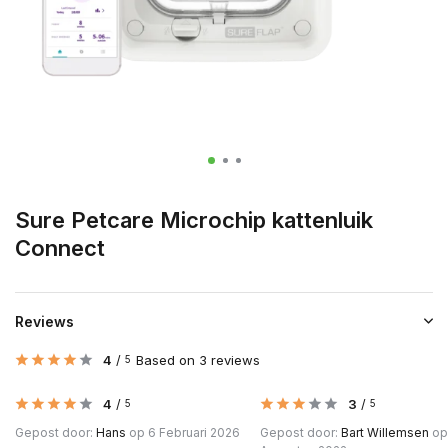
Sure Petcare Microchip kattenluik
Connect
Reviews
4
/
Based on 3 reviews
5
4
/
3
/
5
5
Gepost door:
Hans
op 6 Februari 2026
Gepost door:
Bart Willemsen
op