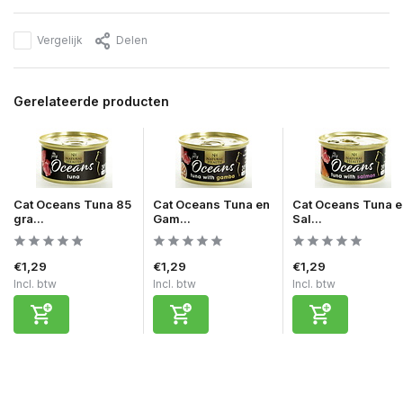
Vergelijk
Delen
Gerelateerde producten
Cat Oceans Tuna 85
Cat Oceans Tuna en
Cat Oceans Tuna e
gra...
Gam...
Sal...
€1,29
€1,29
€1,29
Incl. btw
Incl. btw
Incl. btw