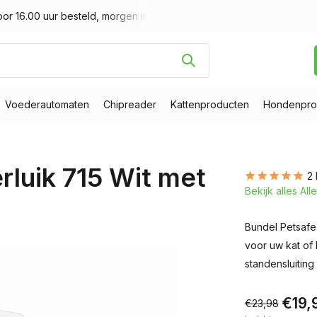
or 16.00 uur besteld, morgen in huis
Gratis verzending v.a. € 
Voederautomaten
Chipreader
Kattenproducten
Hondenpro
rluik 715 Wit met
2
Bekijk alles Al
Bundel Petsafe 
voor uw kat of 
standensluiting 
€19,
€23,98