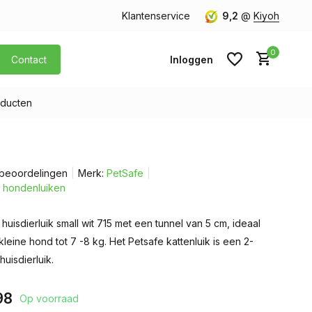
40,- (Alleen Nederland)
Klantenservice
9,2
@
Kiyoh
0
Contact
Inloggen
ducten
Account aanmaken
 beoordelingen
Merk:
PetSafe
Account aanmaken
le hondenluiken
huisdierluik small wit 715 met een tunnel van 5 cm, ideaal
kleine hond tot 7 -8 kg. Het Petsafe kattenluik is een 2-
huisdierluik.
98
Op voorraad