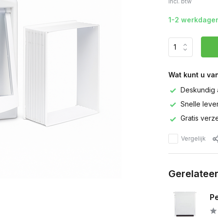
Incl. btw
1-2 werkdage
Wat kunt u va
Deskundig 
Snelle leve
Gratis verz
Vergelijk
Gerelatee
Pe