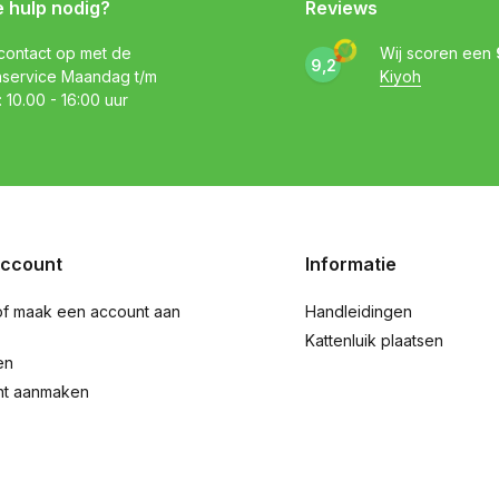
e hulp nodig?
Reviews
ontact op met de
Wij scoren een
9,2
nservice Maandag t/m
Kiyoh
: 10.00 - 16:00 uur
account
Informatie
of maak een account aan
Handleidingen
Kattenluik plaatsen
en
nt aanmaken