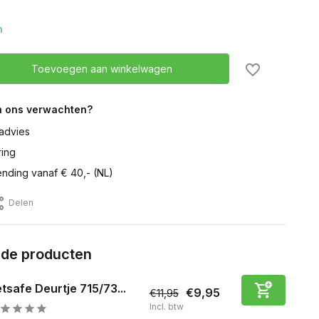
n
Toevoegen aan winkelwagen
n ons verwachten?
advies
ring
ending vanaf € 40,- (NL)
Delen
rde producten
tsafe Deurtje 715/73...
€9,95
€11,95
Incl. btw