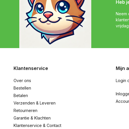
Heb j
Neem c
klante
vrijdag
Klantenservice
Mijn 
Over ons
Login 
Bestellen
Inlogg
Betalen
Accou
Verzenden & Leveren
Retourneren
Garantie & Klachten
Klantenservice & Contact