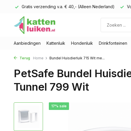
 huis
Gratis verzending v.a. € 40,- (Alleen Nederland)
Vo
Aanbiedingen
Kattenluik
Hondenluik
Drinkfonteinen
Terug
Home
Bundel Huisdierluik 715 Wit me...
PetSafe Bundel Huisdie
Tunnel 799 Wit
17% sale