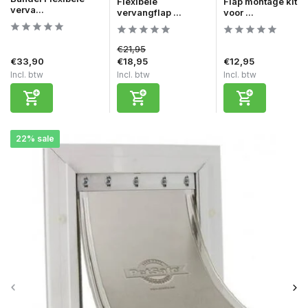
Flexibele
Flap montage kit
verva...
vervangflap ...
voor ...
€21,95
€33,90
€18,95
€12,95
Incl. btw
Incl. btw
Incl. btw
22% sale