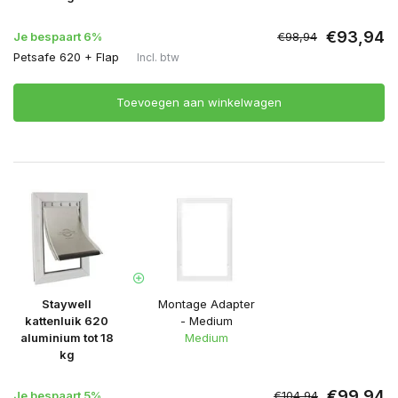
€93,94
Je bespaart 6%
€98,94
Petsafe 620 + Flap
Incl. btw
Toevoegen aan winkelwagen
Staywell
Montage Adapter
kattenluik 620
- Medium
aluminium tot 18
Medium
kg
€99,94
Je bespaart 5%
€104,94