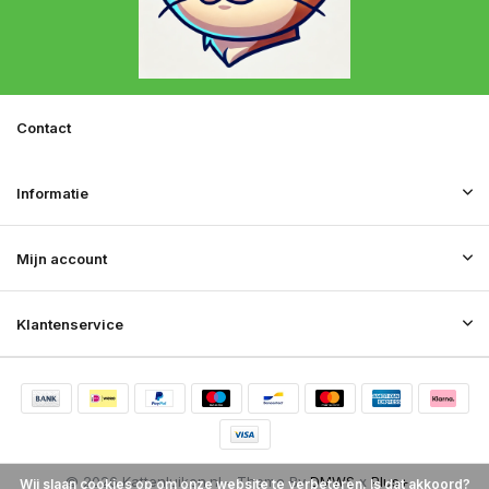
Contact
Informatie
Mijn account
Klantenservice
© 2026 Kattenluiken.nl - Theme By
DMWS
x
Plus+
Wij slaan cookies op om onze website te verbeteren. Is dat akkoord?