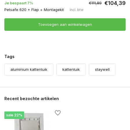
€104,39
Je bespaart 7%
€111,89
Petsafe 620 + Flap + Montagekit
Incl. btw
Toevoegen aan winkelwagen
Tags
aluminium kattenluik
kattenluik
staywell
Recent bezochte artikelen
sale 22%