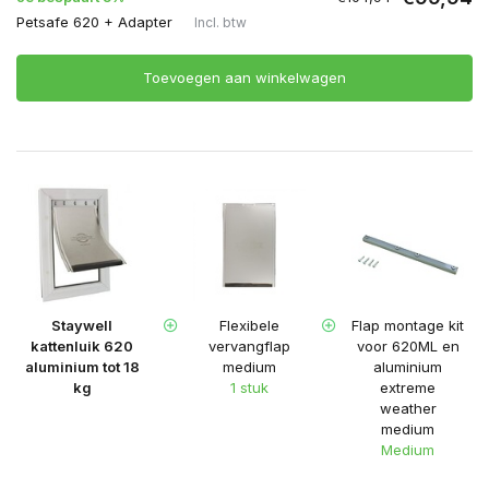
Petsafe 620 + Adapter
Incl. btw
Toevoegen aan winkelwagen
Staywell
Flexibele
Flap montage kit
kattenluik 620
vervangflap
voor 620ML en
aluminium tot 18
medium
aluminium
kg
1 stuk
extreme
weather
medium
Medium