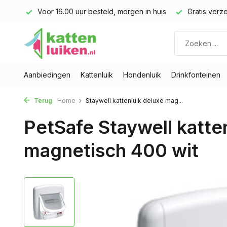
n huis
Gratis verzending v.a. € 40,- (Alleen Nederland)
Vo
Aanbiedingen
Kattenluik
Hondenluik
Drinkfonteinen
Terug
Home
Staywell kattenluik deluxe mag...
PetSafe Staywell katte
magnetisch 400 wit