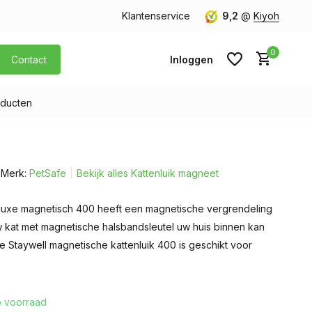
 40,- (Alleen Nederland)
Klantenservice
9,2
@
Kiyoh
0
Contact
Inloggen
ducten
Account aanmaken
Merk:
PetSafe
Bekijk alles Kattenluik magneet
Account aanmaken
luxe magnetisch 400 heeft een magnetische vergrendeling
w kat met magnetische halsbandsleutel uw huis binnen kan
e Staywell magnetische kattenluik 400 is geschikt voor
 voorraad