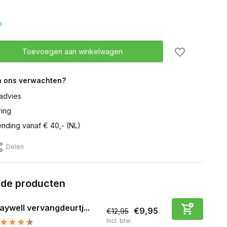
n
Toevoegen aan winkelwagen
n ons verwachten?
advies
ring
ending vanaf € 40,- (NL)
Delen
rde producten
aywell vervangdeurtj...
€9,95
€12,95
Incl. btw