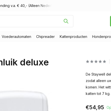
or 16.00 uur besteld, morgen in huis
Gratis verzending v.a. €
Voederautomaten
Chipreader
Kattenproducten
Hondenpro
nluik deluxe
De Staywell de
zodat alleen u
komen. Het witt
katten tot 7 kg.
€54,95
Op