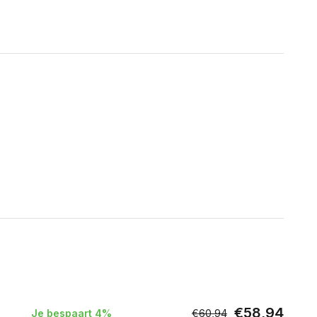
€58,94
Je bespaart 4%
€60,94