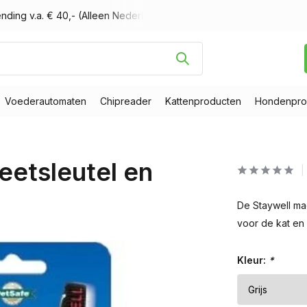
nding v.a. € 40,- (Alleen Nederland)
Voor 16.00 uur besteld, m
Voederautomaten
Chipreader
Kattenproducten
Hondenpro
eetsleutel en
De Staywell ma
voor de kat en
Kleur:
*