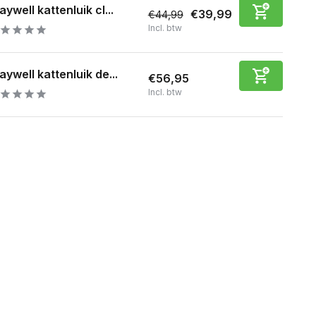
aywell kattenluik cl...
€39,99
€44,99
Incl. btw
aywell kattenluik de...
€56,95
Incl. btw