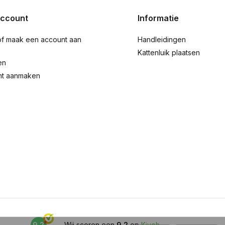
account
Informatie
of maak een account aan
Handleidingen
Kattenluik plaatsen
en
nt aanmaken
9,2
Wij scoren een
9,2
op
Kiyoh