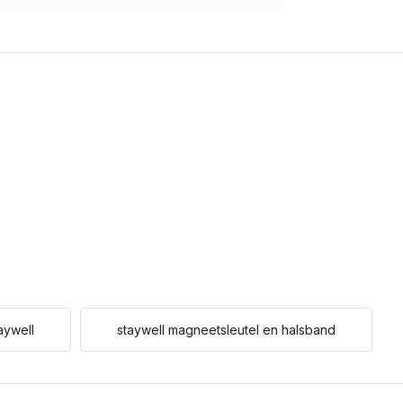
aywell
staywell magneetsleutel en halsband