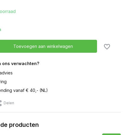
oorraad
n
Toevoegen aan winkelwagen
n ons verwachten?
advies
ring
ending vanaf € 40,- (NL)
Delen
rde producten