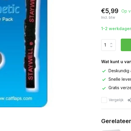
€5,99
Op v
Incl. btw
1-2 werkdage
Wat kunt u va
Deskundig 
Snelle leve
Gratis verz
Vergelijk
Gerelatee