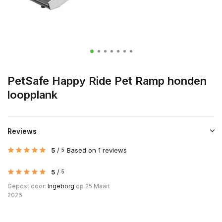
PetSafe Happy Ride Pet Ramp honden
loopplank
Reviews
5
/
Based on 1 reviews
5
5
/
5
Gepost door:
Ingeborg
op 25 Maart
2026