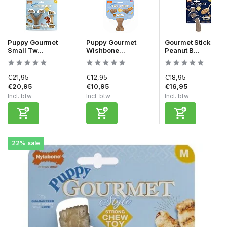
Puppy Gourmet
Puppy Gourmet
Gourmet Stick
Small Tw...
Wishbone...
Peanut B...
€21,95
€12,95
€18,95
€20,95
€10,95
€16,95
Incl. btw
Incl. btw
Incl. btw
22% sale