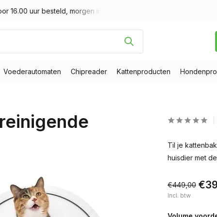
or 16.00 uur besteld, morgen in huis
Gratis verzending v.a. € 
Voederautomaten
Chipreader
Kattenproducten
Hondenpro
freinigende
Til je kattenb
huisdier met d
€39
€449,00
Incl. btw
Volume voorde