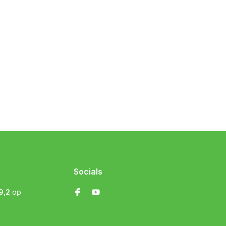
Socials
9,2
op