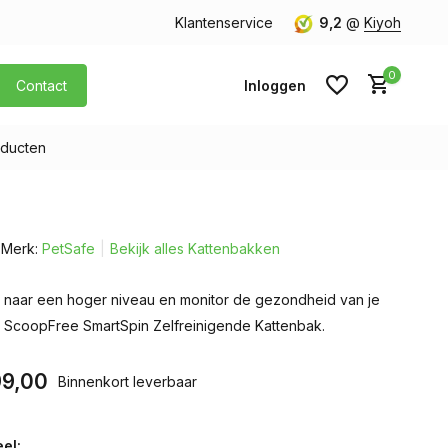
40,- (Alleen Nederland)
Klantenservice
9,2
@
Kiyoh
0
Contact
Inloggen
ducten
Account aanmaken
Merk:
PetSafe
Bekijk alles Kattenbakken
Account aanmaken
ak naar een hoger niveau en monitor de gezondheid van je
e ScoopFree SmartSpin Zelfreinigende Kattenbak.
9,00
Binnenkort leverbaar
el: