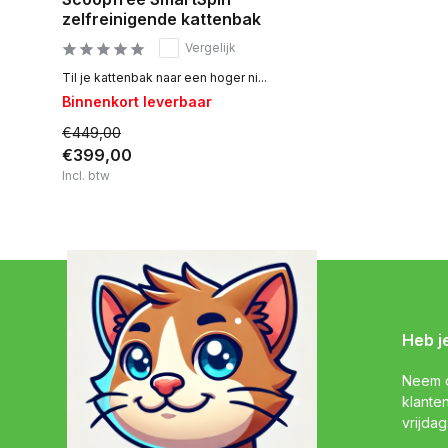
zelfreinigende kattenbak
Vergelijk
Til je kattenbak naar een hoger ni...
Binnenkort leverbaar
€449,00
€399,00
Incl. btw
Heb j
Neem c
klante
vrijdag