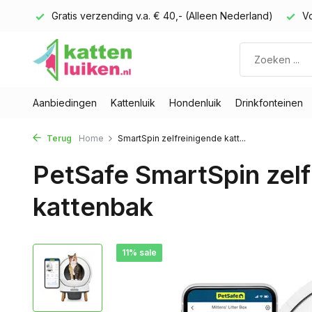
 huis
Gratis verzending v.a. € 40,- (Alleen Nederland)
Vo
Aanbiedingen
Kattenluik
Hondenluik
Drinkfonteinen
Terug
Home
SmartSpin zelfreinigende katt...
PetSafe SmartSpin zel
kattenbak
11% sale