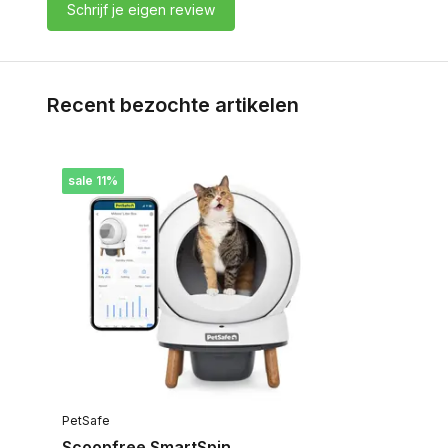
Schrijf je eigen review
Recent bezochte artikelen
sale 11%
PetSafe
Scoopfree SmartSpin