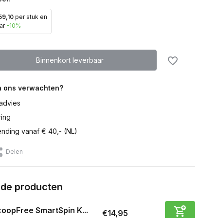
59,10
per stuk en
ar
-10%
Binnenkort leverbaar
n ons verwachten?
advies
ring
ending vanaf € 40,- (NL)
Delen
rde producten
oopFree SmartSpin K...
€14,95