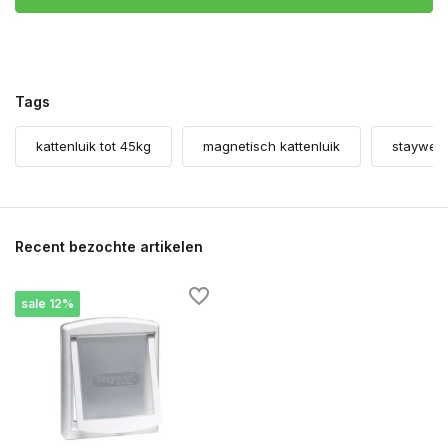
Tags
kattenluik tot 45kg
magnetisch kattenluik
staywell 
Recent bezochte artikelen
sale 12%