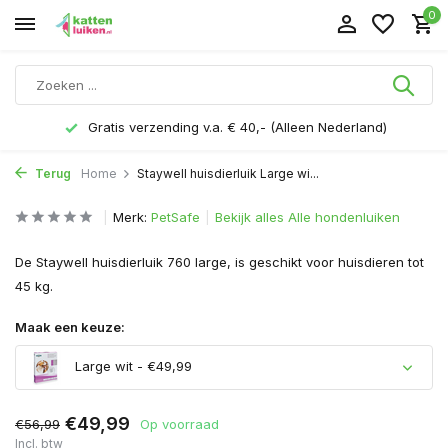
0
Voor 16.00 uur besteld, morgen in huis
Terug
Home
Staywell huisdierluik Large wi...
Merk:
PetSafe
Bekijk alles Alle hondenluiken
De Staywell huisdierluik 760 large, is geschikt voor huisdieren tot
45 kg.
Maak een keuze:
Large wit - €49,99
€49,99
€56,99
Op voorraad
Incl. btw