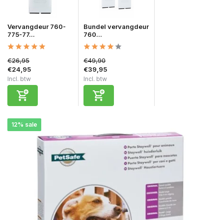
Vervangdeur 760-
Bundel vervangdeur
775-77...
760...
€26,95
€49,90
€24,95
€39,95
Incl. btw
Incl. btw
12% sale