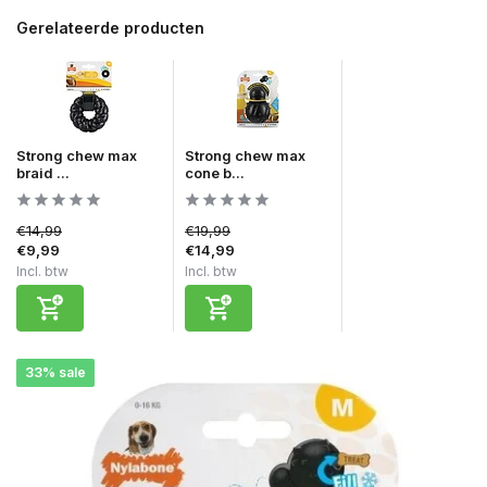
Gerelateerde producten
Strong chew max
Strong chew max
braid ...
cone b...
€14,99
€19,99
€9,99
€14,99
Incl. btw
Incl. btw
33% sale