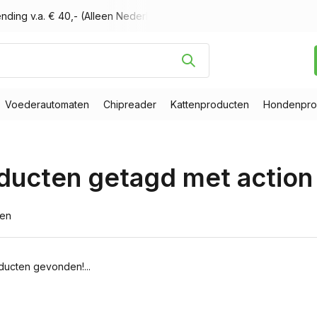
nding v.a. € 40,- (Alleen Nederland)
Voor 16.00 uur besteld, m
Voederautomaten
Chipreader
Kattenproducten
Hondenpro
ducten getagd met action
ten
ucten gevonden!...