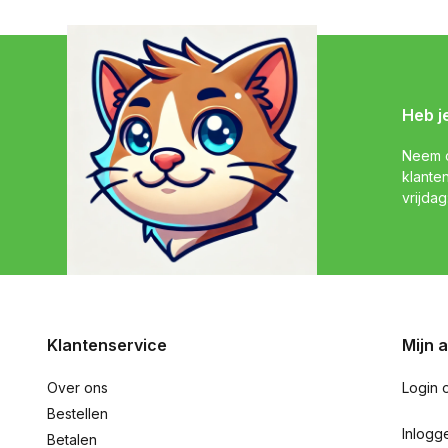
Heb j
Neem c
klante
vrijdag
Klantenservice
Mijn 
Over ons
Login 
Bestellen
Inlogg
Betalen