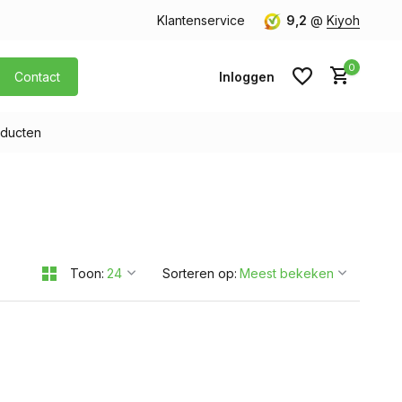
orgen in huis
Gratis verzending v.a. € 40,- (Alleen Nederland)
Klantenservice
9,2
@
Kiyoh
0
Contact
Inloggen
ducten
Account aanmaken
Account aanmaken
Toon:
Sorteren op: