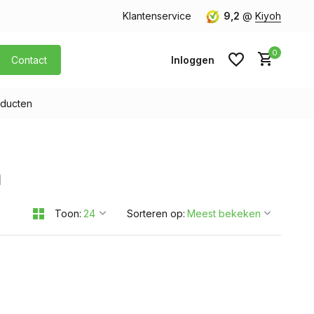
orgen in huis
Gratis verzending v.a. € 40,- (Alleen Nederland)
Klantenservice
9,2
@
Kiyoh
0
Contact
Inloggen
ducten
Account aanmaken
m
Account aanmaken
Toon:
Sorteren op: