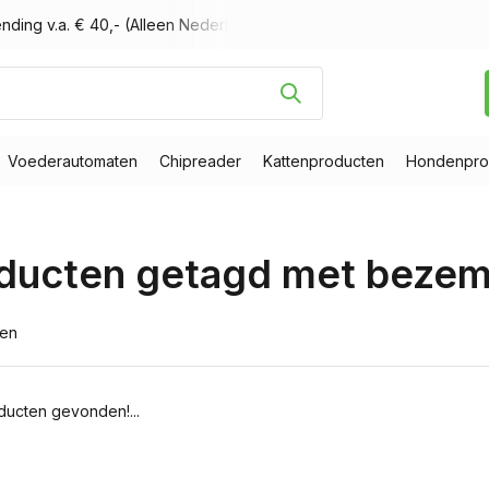
nding v.a. € 40,- (Alleen Nederland)
Voor 16.00 uur besteld, m
Voederautomaten
Chipreader
Kattenproducten
Hondenpro
ducten getagd met beze
ten
ucten gevonden!...