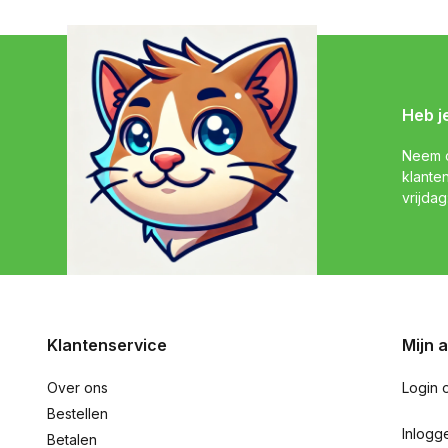
Heb j
Neem c
klante
vrijdag
Klantenservice
Mijn 
Over ons
Login 
Bestellen
Inlogg
Betalen