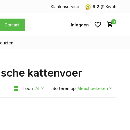
orgen in huis
Gratis verzending v.a. € 40,- (Alleen Nederland)
Klantenservice
9,2
@
Kiyoh
0
Contact
Inloggen
ducten
Account aanmaken
ische kattenvoer
Account aanmaken
Toon:
Sorteren op: