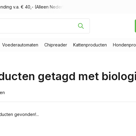
nding v.a. € 40,- (Alleen Nederland)
Voor 16.00 uur besteld, m
Voederautomaten
Chipreader
Kattenproducten
Hondenpro
ducten getagd met biolog
ten
ucten gevonden!...