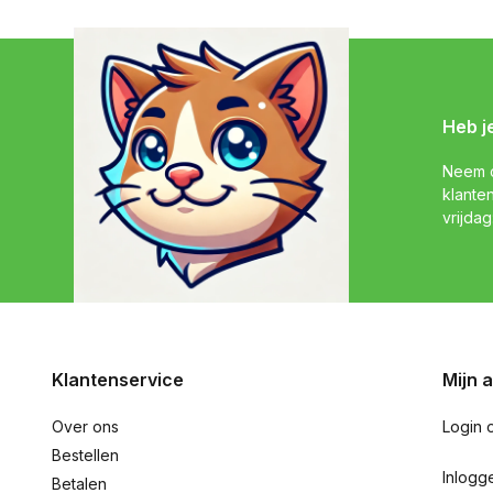
Heb j
Neem c
klante
vrijdag
Klantenservice
Mijn 
Over ons
Login 
Bestellen
Inlogg
Betalen