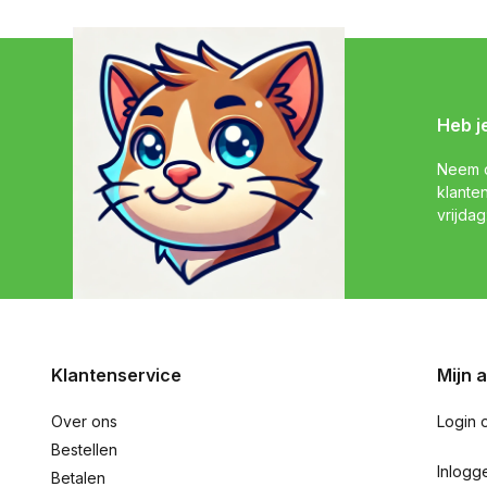
Heb j
Neem c
klante
vrijdag
Klantenservice
Mijn 
Over ons
Login 
Bestellen
Inlogg
Betalen