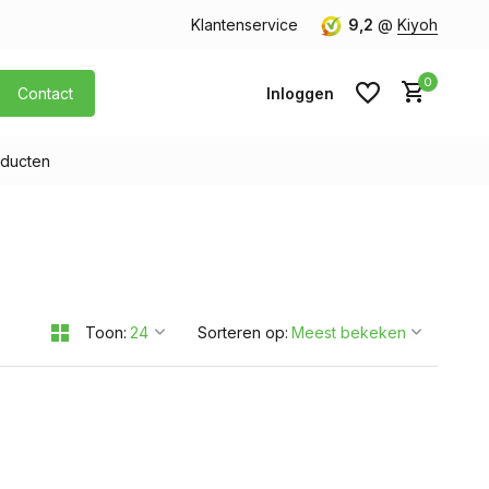
orgen in huis
Gratis verzending v.a. € 40,- (Alleen Nederland)
Klantenservice
9,2
@
Kiyoh
0
Contact
Inloggen
ducten
Account aanmaken
Account aanmaken
Toon:
Sorteren op: