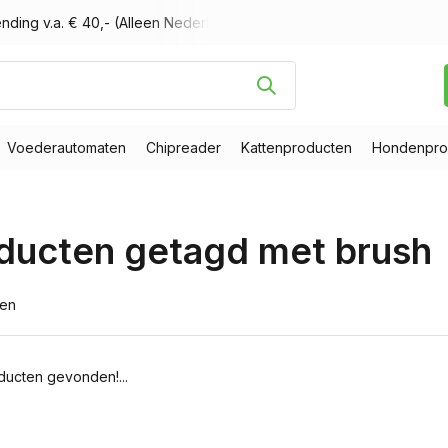
nding v.a. € 40,- (Alleen Nederland)
Voor 16.00 uur besteld, m
Voederautomaten
Chipreader
Kattenproducten
Hondenpro
ducten getagd met brush
ten
ucten gevonden!...