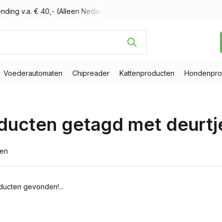
nding v.a. € 40,- (Alleen Nederland)
Voor 16.00 uur besteld, m
Voederautomaten
Chipreader
Kattenproducten
Hondenpro
ducten getagd met deurtj
ten
ucten gevonden!...