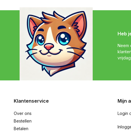
Heb j
Neem c
klante
vrijdag
Klantenservice
Mijn 
Over ons
Login 
Bestellen
Inlogg
Betalen