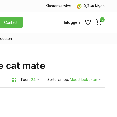
orgen in huis
Gratis verzending v.a. € 40,- (Alleen Nederland)
Klantenservice
9,2
@
Kiyoh
0
Contact
Inloggen
ducten
Account aanmaken
e cat mate
Account aanmaken
Toon:
Sorteren op: