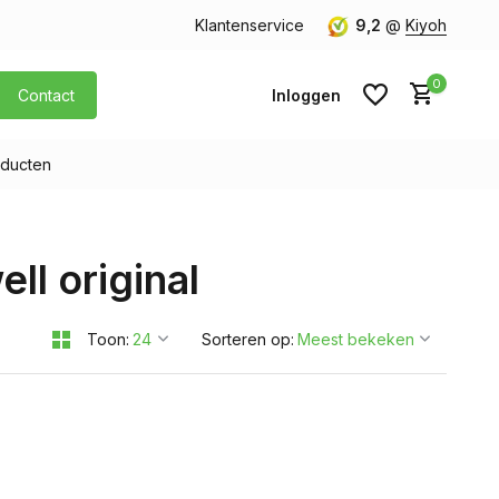
orgen in huis
Gratis verzending v.a. € 40,- (Alleen Nederland)
Klantenservice
9,2
@
Kiyoh
0
Contact
Inloggen
ducten
Account aanmaken
ll original
Account aanmaken
Toon:
Sorteren op: