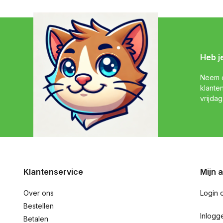
Heb j
Neem c
klante
vrijdag
Klantenservice
Mijn 
Over ons
Login 
Bestellen
Inlogg
Betalen