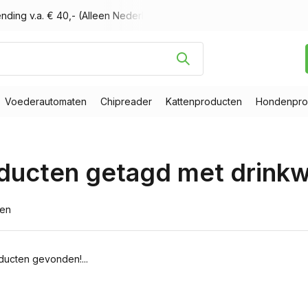
nding v.a. € 40,- (Alleen Nederland)
Voor 16.00 uur besteld, m
Voederautomaten
Chipreader
Kattenproducten
Hondenpro
ducten getagd met drinkwe
ten
ucten gevonden!...