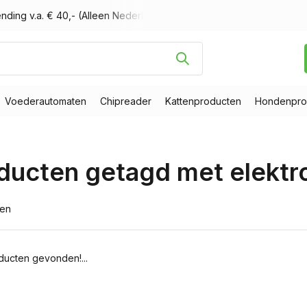
nding v.a. € 40,- (Alleen Nederland)
Voor 16.00 uur besteld, m
Voederautomaten
Chipreader
Kattenproducten
Hondenpro
ducten getagd met elektr
ten
ucten gevonden!...