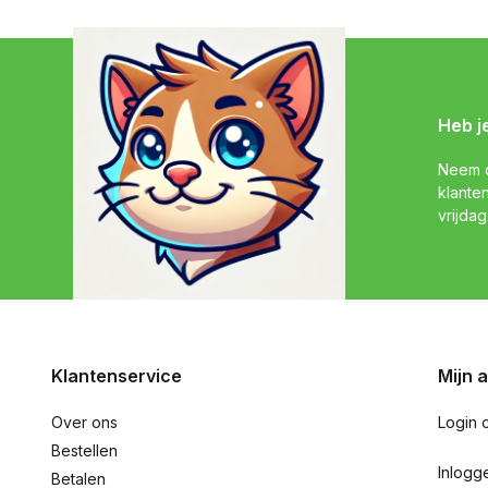
Heb j
Neem c
klante
vrijdag
Klantenservice
Mijn 
Over ons
Login 
Bestellen
Inlogg
Betalen