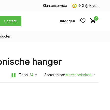
orgen in huis
Gratis verzending v.a. € 40,- (Alleen Nederland)
Klantenservice
9,2
@
Kiyoh
0
Contact
Inloggen
ducten
Account aanmaken
onische hanger
Account aanmaken
Toon:
Sorteren op: