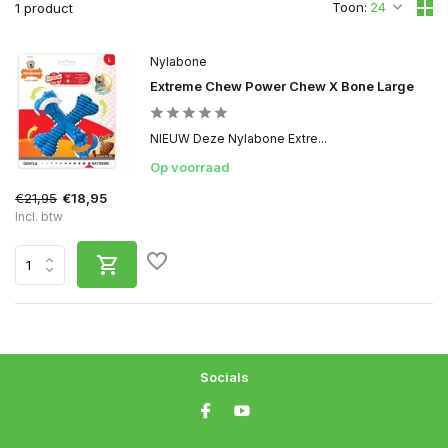
Toon:
1 product
Nylabone
Extreme Chew Power Chew X Bone Large
NIEUW Deze Nylabone Extre...
Op voorraad
€21,95
€18,95
Incl. btw
Socials