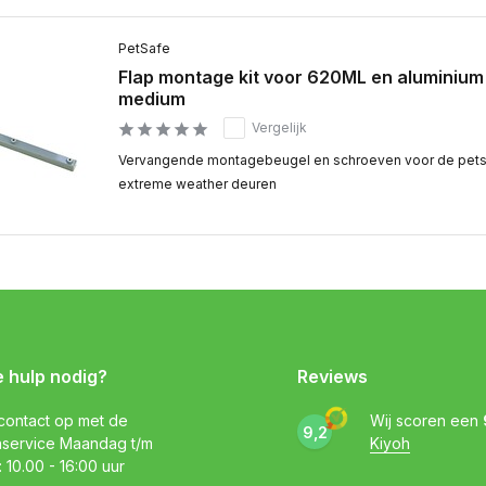
PetSafe
Flap montage kit voor 620ML en aluminiu
medium
Vergelijk
Vervangende montagebeugel en schroeven voor de pets
extreme weather deuren
e hulp nodig?
Reviews
ontact op met de
Wij scoren een
9,2
nservice Maandag t/m
Kiyoh
: 10.00 - 16:00 uur