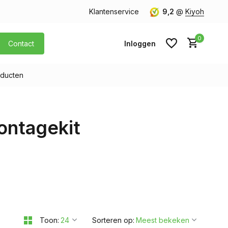
orgen in huis
Gratis verzending v.a. € 40,- (Alleen Nederland)
Klantenservice
9,2
@
Kiyoh
0
Contact
Inloggen
ducten
Account aanmaken
ontagekit
Account aanmaken
Toon:
Sorteren op: