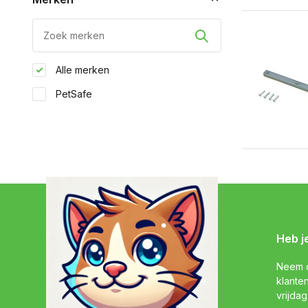
Alle merken
PetSafe
Heb j
Neem c
klante
vrijdag