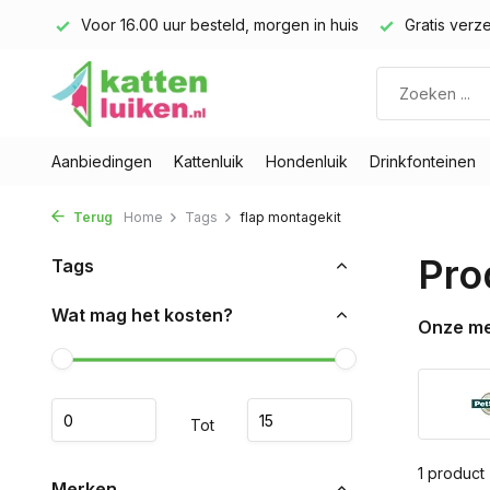
land)
Voor 16.00 uur besteld, morgen in huis
Gratis verze
Aanbiedingen
Kattenluik
Hondenluik
Drinkfonteinen
Terug
Home
Tags
flap montagekit
Pro
Tags
Wat mag het kosten?
Onze m
Tot
1 product
Merken