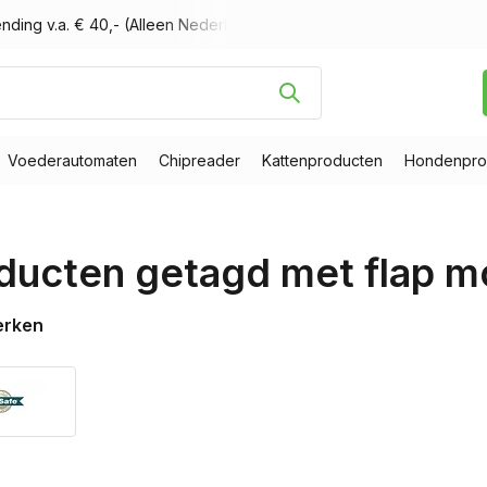
nding v.a. € 40,- (Alleen Nederland)
Voor 16.00 uur besteld, m
Voederautomaten
Chipreader
Kattenproducten
Hondenpro
ducten getagd met flap m
erken