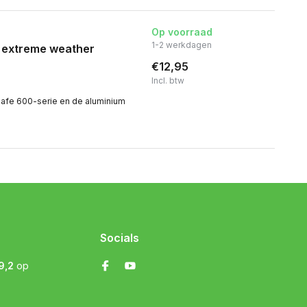
Op voorraad
1-2 werkdagen
m extreme weather
€12,95
Incl. btw
afe 600-serie en de aluminium
Socials
9,2
op