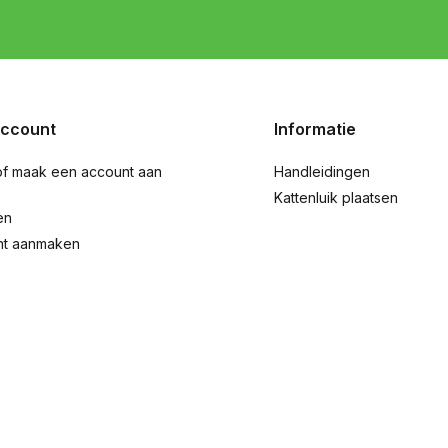
account
Informatie
of maak een account aan
Handleidingen
Kattenluik plaatsen
en
nt aanmaken