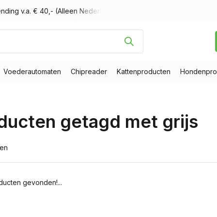
nding v.a. € 40,- (Alleen Nederland)
Voor 16.00 uur besteld, m
Voederautomaten
Chipreader
Kattenproducten
Hondenpro
ducten getagd met grijs
ten
ucten gevonden!...