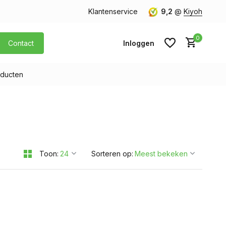
orgen in huis
Gratis verzending v.a. € 40,- (Alleen Nederland)
Klantenservice
9,2
@
Kiyoh
0
Contact
Inloggen
ducten
Account aanmaken
Account aanmaken
Toon:
Sorteren op: