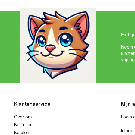
Heb j
Neem c
klante
vrijdag
Klantenservice
Mijn 
Over ons
Login 
Bestellen
Inlogg
Betalen