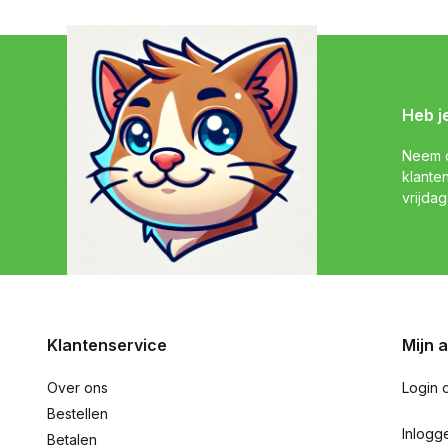
Heb j
Neem c
klante
vrijdag
Klantenservice
Mijn 
Over ons
Login 
Bestellen
Inlogg
Betalen