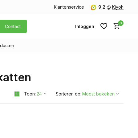
orgen in huis
Gratis verzending v.a. € 40,- (Alleen Nederland)
Klantenservice
9,2
@
Kiyoh
0
Contact
Inloggen
ducten
Account aanmaken
katten
Account aanmaken
Toon:
Sorteren op: