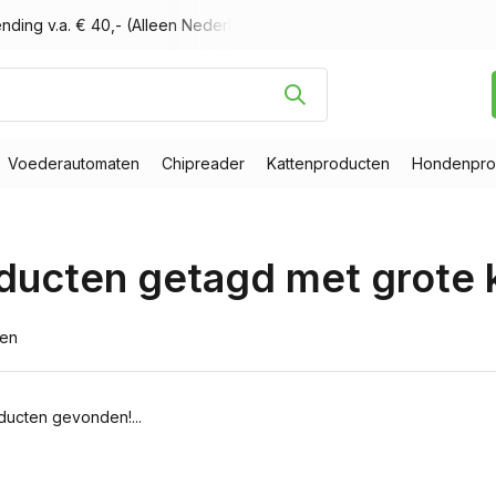
nding v.a. € 40,- (Alleen Nederland)
Voor 16.00 uur besteld, m
Voederautomaten
Chipreader
Kattenproducten
Hondenpro
ducten getagd met grote 
ten
ucten gevonden!...