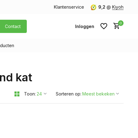
orgen in huis
Gratis verzending v.a. € 40,- (Alleen Nederland)
Klantenservice
9,2
@
Kiyoh
0
Contact
Inloggen
ducten
Account aanmaken
nd kat
Account aanmaken
Toon:
Sorteren op: