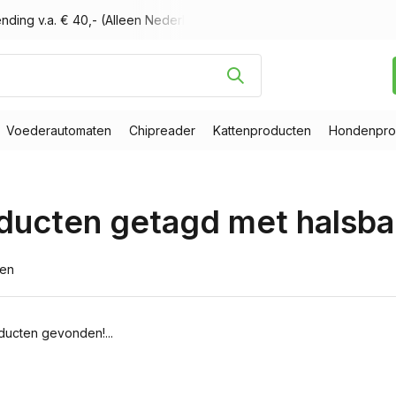
nding v.a. € 40,- (Alleen Nederland)
Voor 16.00 uur besteld, m
Voederautomaten
Chipreader
Kattenproducten
Hondenpro
ducten getagd met halsba
ten
ucten gevonden!...