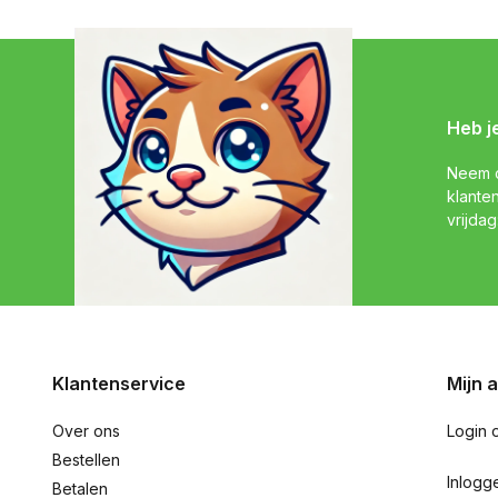
Heb j
Neem c
klante
vrijdag
Klantenservice
Mijn 
Over ons
Login 
Bestellen
Inlogg
Betalen