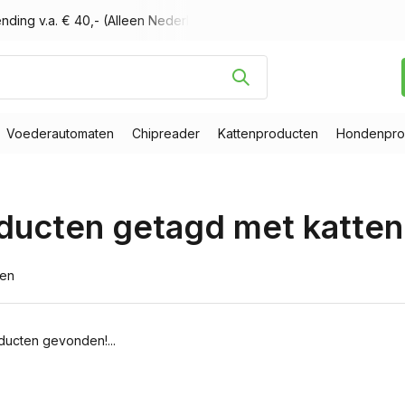
nding v.a. € 40,- (Alleen Nederland)
Voor 16.00 uur besteld, m
Voederautomaten
Chipreader
Kattenproducten
Hondenpro
ducten getagd met katten
ten
ucten gevonden!...