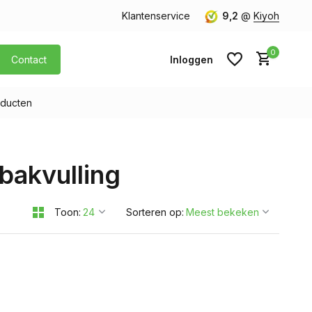
orgen in huis
Gratis verzending v.a. € 40,- (Alleen Nederland)
Klantenservice
9,2
@
Kiyoh
0
Contact
Inloggen
ducten
Account aanmaken
bakvulling
Account aanmaken
Toon:
Sorteren op: