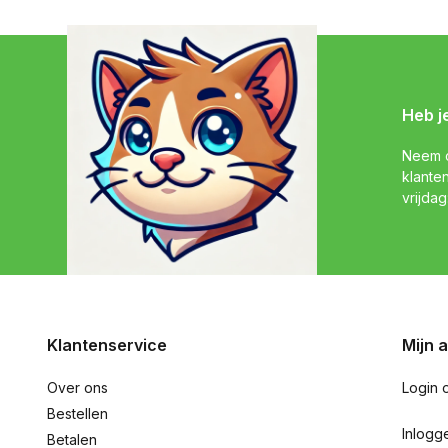
Heb j
Neem c
klante
vrijdag
Klantenservice
Mijn 
Over ons
Login 
Bestellen
Inlogg
Betalen