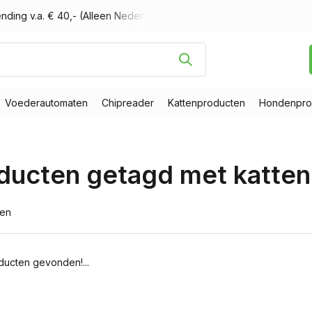
nding v.a. € 40,- (Alleen Nederland)
Voor 16.00 uur besteld, m
Voederautomaten
Chipreader
Kattenproducten
Hondenpro
ducten getagd met katte
ten
ucten gevonden!...