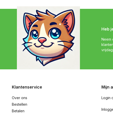
Heb j
Neem c
klante
vrijdag
Klantenservice
Mijn 
Over ons
Login 
Bestellen
Inlogg
Betalen