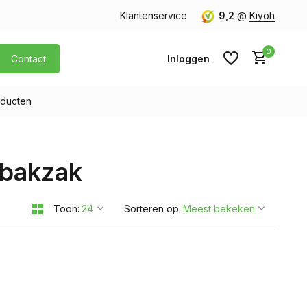
orgen in huis
Gratis verzending v.a. € 40,- (Alleen Nederland)
Klantenservice
9,2
@
Kiyoh
0
Contact
Inloggen
ducten
Account aanmaken
nbakzak
Account aanmaken
Toon:
Sorteren op: