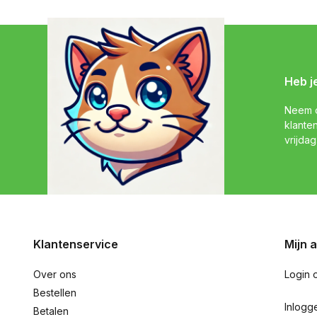
Heb j
Neem c
klante
vrijdag
Klantenservice
Mijn 
Over ons
Login 
Bestellen
Inlogg
Betalen