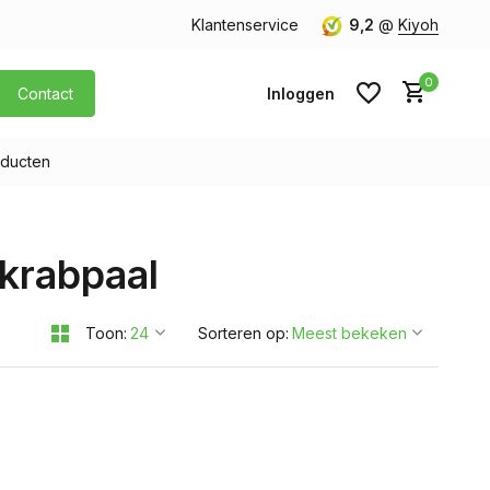
orgen in huis
Gratis verzending v.a. € 40,- (Alleen Nederland)
Klantenservice
9,2
@
Kiyoh
0
Contact
Inloggen
ducten
Account aanmaken
krabpaal
Account aanmaken
Toon:
Sorteren op: