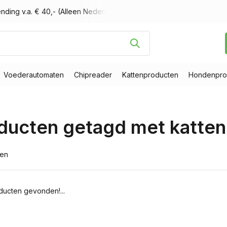
nding v.a. € 40,- (Alleen Nederland)
Voor 16.00 uur besteld, m
Voederautomaten
Chipreader
Kattenproducten
Hondenpro
ducten getagd met katten
ten
ucten gevonden!...