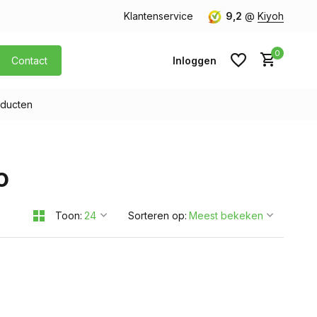
orgen in huis
Gratis verzending v.a. € 40,- (Alleen Nederland)
Klantenservice
9,2
@
Kiyoh
0
Contact
Inloggen
ducten
Account aanmaken
o
Account aanmaken
Toon:
Sorteren op: