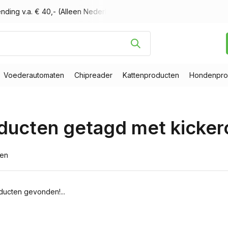
nding v.a. € 40,- (Alleen Nederland)
Voor 16.00 uur besteld, m
Voederautomaten
Chipreader
Kattenproducten
Hondenpro
ducten getagd met kicker
ten
ucten gevonden!...