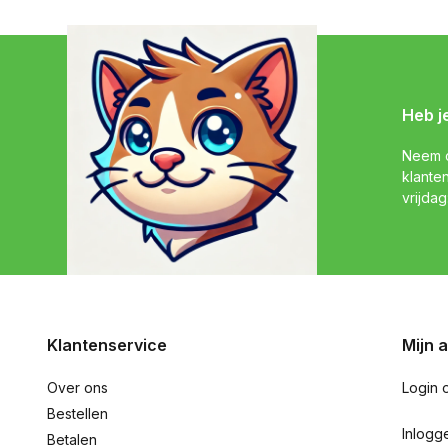
Heb j
Neem c
klante
vrijdag
Klantenservice
Mijn 
Over ons
Login 
Bestellen
Inlogg
Betalen