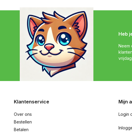
Heb j
Neem c
klante
vrijdag
Klantenservice
Mijn 
Over ons
Login 
Bestellen
Inlogg
Betalen