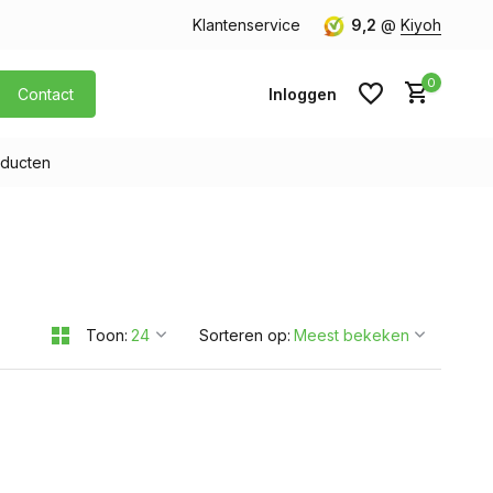
orgen in huis
Gratis verzending v.a. € 40,- (Alleen Nederland)
Klantenservice
9,2
@
Kiyoh
0
Contact
Inloggen
ducten
Account aanmaken
Account aanmaken
Toon:
Sorteren op: