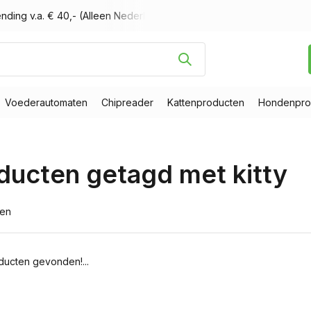
nding v.a. € 40,- (Alleen Nederland)
Voor 16.00 uur besteld, m
Voederautomaten
Chipreader
Kattenproducten
Hondenpro
ducten getagd met kitty
ten
ucten gevonden!...