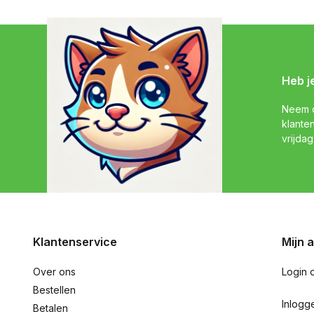
Heb j
Neem c
klante
vrijdag
Klantenservice
Mijn 
Over ons
Login 
Bestellen
Inlogg
Betalen