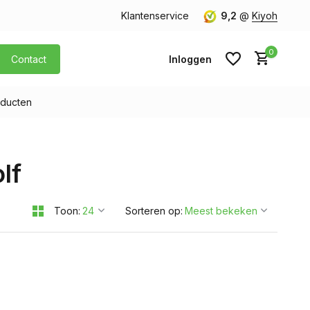
orgen in huis
Gratis verzending v.a. € 40,- (Alleen Nederland)
Klantenservice
9,2
@
Kiyoh
0
Contact
Inloggen
ducten
Account aanmaken
lf
Account aanmaken
Toon:
Sorteren op: