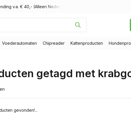
nding v.a. € 40,- (Alleen Nederland)
Voor 16.00 uur besteld, m
Voederautomaten
Chipreader
Kattenproducten
Hondenpro
ducten getagd met krabgo
ten
ucten gevonden!...