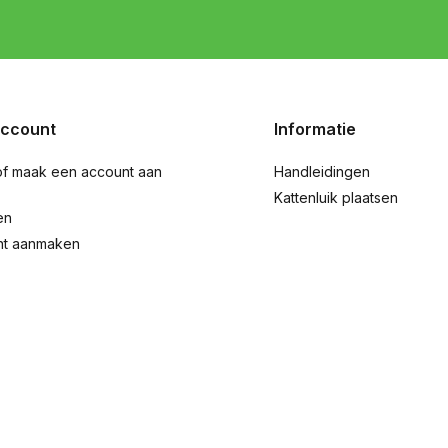
account
Informatie
of maak een account aan
Handleidingen
Kattenluik plaatsen
en
nt aanmaken