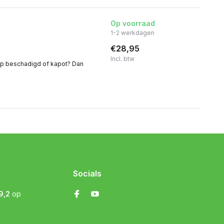
Op voorraad
1-2 werkdagen
€28,95
Incl. btw
lap beschadigd of kapot? Dan
Socials
9,2
op