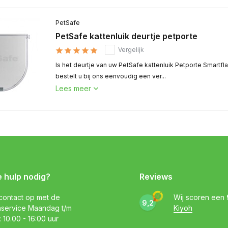
PetSafe
PetSafe kattenluik deurtje petporte
Vergelijk
Is het deurtje van uw PetSafe kattenluik Petporte Smartf
bestelt u bij ons eenvoudig een ver...
Lees meer
e hulp nodig?
Reviews
ontact op met de
Wij scoren een
9,2
nservice Maandag t/m
Kiyoh
: 10.00 - 16:00 uur