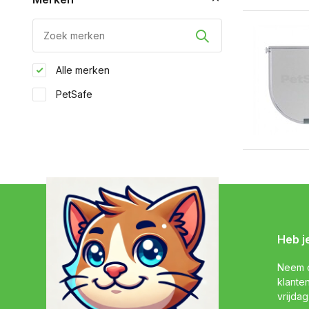
Alle merken
PetSafe
Heb j
Neem c
klante
vrijdag