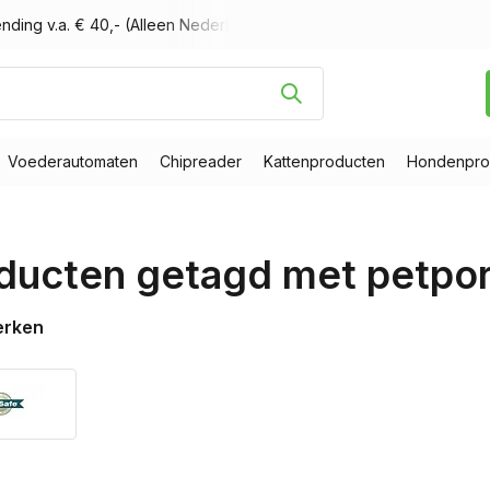
nding v.a. € 40,- (Alleen Nederland)
Voor 16.00 uur besteld, m
Voederautomaten
Chipreader
Kattenproducten
Hondenpro
ducten getagd met petpor
erken