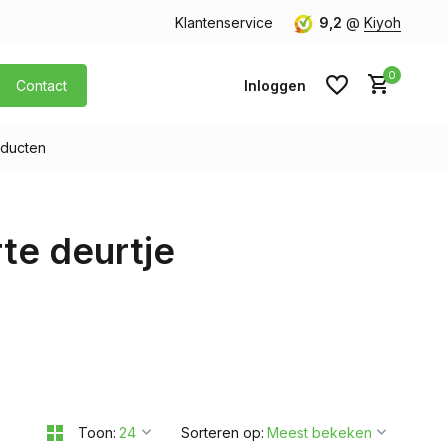
orgen in huis
Gratis verzending v.a. € 40,- (Alleen Nederland)
Klantenservice
9,2
@
Kiyoh
0
Contact
Inloggen
ducten
Account aanmaken
te deurtje
Account aanmaken
Toon:
Sorteren op: