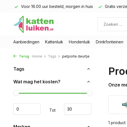
land)
Voor 16.00 uur besteld, morgen in huis
Gratis verze
Aanbiedingen
Kattenluik
Hondenluik
Drinkfonteinen
Terug
Home
Tags
petporte deurtje
Pro
Tags
Wat mag het kosten?
Onze m
Tot
1 product
Merken