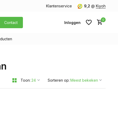
orgen in huis
Gratis verzending v.a. € 40,- (Alleen Nederland)
Klantenservice
9,2
@
Kiyoh
0
Contact
Inloggen
ducten
Account aanmaken
an
Account aanmaken
Toon:
Sorteren op: