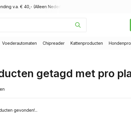
nding v.a. € 40,- (Alleen Nederland)
Voor 16.00 uur besteld, m
Voederautomaten
Chipreader
Kattenproducten
Hondenpro
ducten getagd met pro pl
ten
ucten gevonden!...