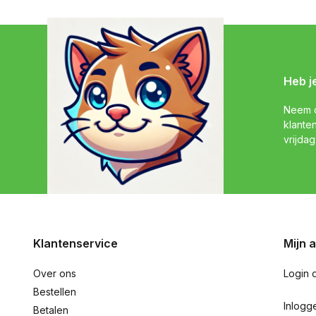
Heb j
Neem c
klante
vrijdag
Klantenservice
Mijn 
Over ons
Login 
Bestellen
Inlogg
Betalen