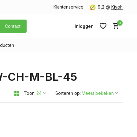
orgen in huis
Gratis verzending v.a. € 40,- (Alleen Nederland)
Klantenservice
9,2
@
Kiyoh
0
Contact
Inloggen
ducten
Account aanmaken
EW-CH-M-BL-45
Account aanmaken
Toon:
Sorteren op: