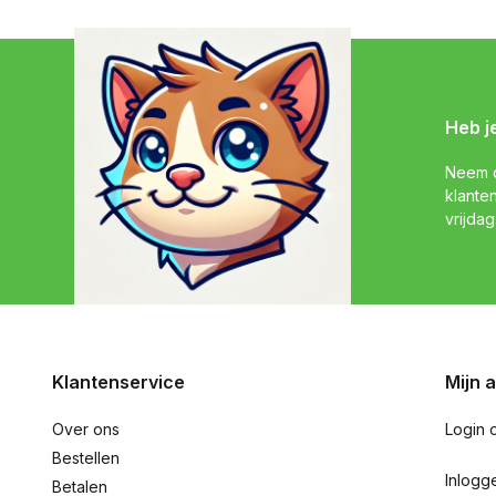
Heb j
Neem c
klante
vrijdag
Klantenservice
Mijn 
Over ons
Login 
Bestellen
Inlogg
Betalen