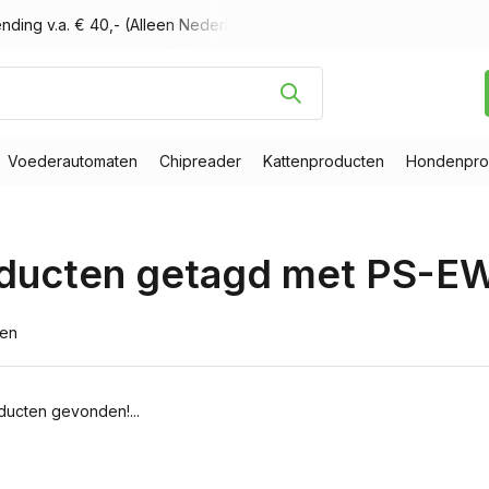
nding v.a. € 40,- (Alleen Nederland)
Voor 16.00 uur besteld, m
Voederautomaten
Chipreader
Kattenproducten
Hondenpro
ducten getagd met PS-
ten
ucten gevonden!...