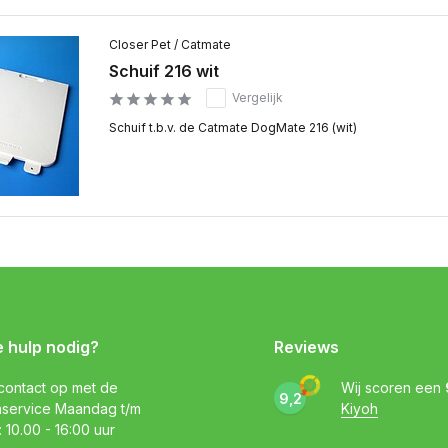
Closer Pet / Catmate
Schuif 216 wit
Vergelijk
Schuif t.b.v. de Catmate DogMate 216 (wit)
e hulp nodig?
Reviews
ontact op met de
Wij scoren een
9,2
nservice Maandag t/m
Kiyoh
: 10.00 - 16:00 uur