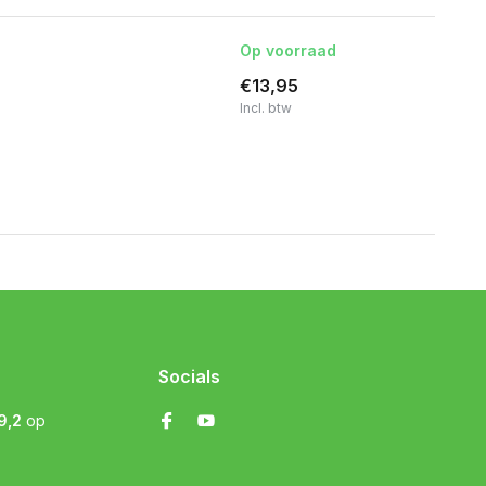
Op voorraad
€13,95
Incl. btw
Socials
9,2
op