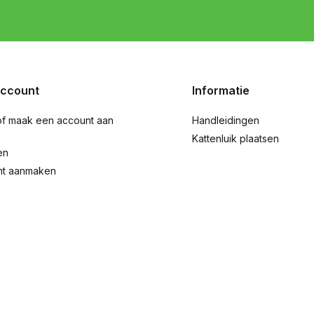
account
Informatie
of maak een account aan
Handleidingen
Kattenluik plaatsen
en
nt aanmaken