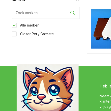
Alle merken
Closer Pet / Catmate
Heb j
Neem c
klante
vrijdag