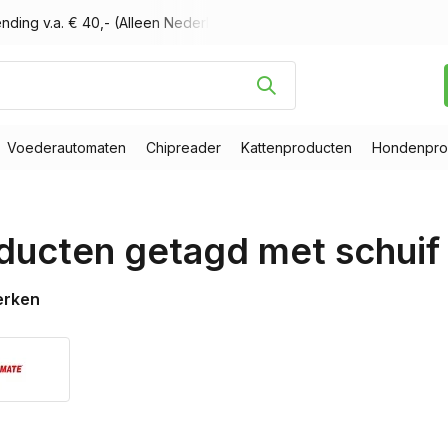
nding v.a. € 40,- (Alleen Nederland)
Voor 16.00 uur besteld, m
Voederautomaten
Chipreader
Kattenproducten
Hondenpro
ducten getagd met schuif
erken