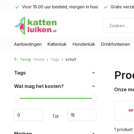
land)
Voor 16.00 uur besteld, morgen in huis
Gratis verze
Aanbiedingen
Kattenluik
Hondenluik
Drinkfonteinen
Terug
Home
Tags
schuif
Pro
Tags
Wat mag het kosten?
Onze m
Tot
1 product
Merken