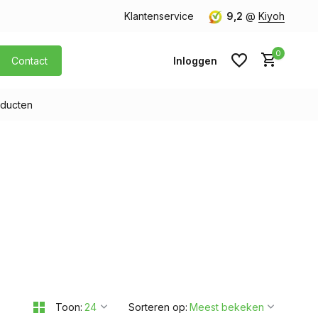
orgen in huis
Gratis verzending v.a. € 40,- (Alleen Nederland)
Klantenservice
9,2
@
Kiyoh
0
Contact
Inloggen
ducten
Account aanmaken
Account aanmaken
Toon:
Sorteren op: