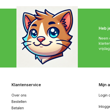
Heb j
Neem c
klante
vrijdag
Klantenservice
Mijn 
Over ons
Login 
Bestellen
Inlogg
Betalen