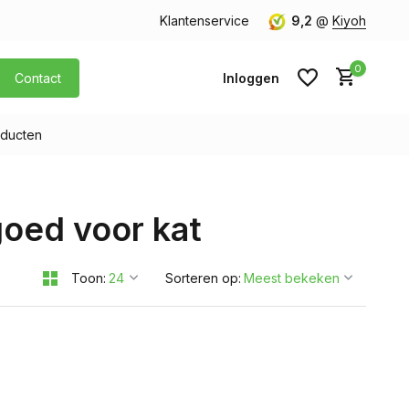
orgen in huis
Gratis verzending v.a. € 40,- (Alleen Nederland)
Klantenservice
9,2
@
Kiyoh
0
Contact
Inloggen
ducten
Account aanmaken
oed voor kat
Account aanmaken
Toon:
Sorteren op: