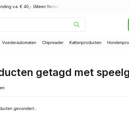
nding v.a. € 40,- (Alleen Nederland)
Voor 16.00 uur besteld, m
Voederautomaten
Chipreader
Kattenproducten
Hondenpro
ducten getagd met speelg
ten
ucten gevonden!...